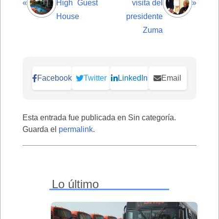
«
High Guest
visita del
»
House
presidente
Zuma
Facebook
Twitter
LinkedIn
Email
Esta entrada fue publicada en Sin categoría.
Guarda el
permalink
.
Lo último