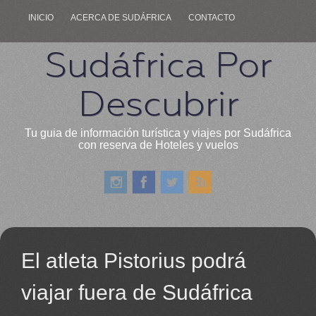
INICIO
ACERCA DE SUDÁFRICA
CONTACTO
Sudáfrica Por
Descubrir
Tu guia de información turística y viajes por Sudáfrica
con reserva de Hoteles y vuelos
El atleta Pistorius podrá
viajar fuera de Sudáfrica