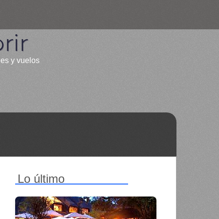
rir
les y vuelos
Lo último