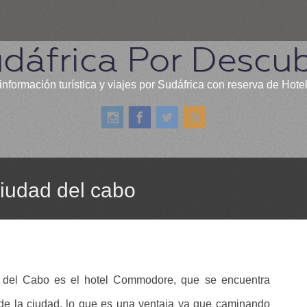
dáfrica Por Descub
información turística y viajes por Sudáfrica con reserva de Hote
iudad del cabo
d del Cabo es el hotel Commodore, que se encuentra
de la ciudad, lo que es una ventaja ya que caminando