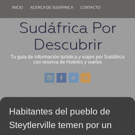
INICIO
ACERCA DE SUDÁFRICA
CONTACTO
Sudáfrica Por
Descubrir
Tu guia de información turística y viajes por Sudáfrica
con reserva de Hoteles y vuelos
Habitantes del pueblo de
Steytlerville temen por un