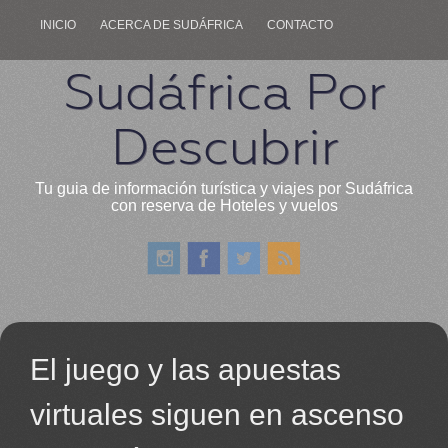
INICIO
ACERCA DE SUDÁFRICA
CONTACTO
Sudáfrica Por
Descubrir
Tu guia de información turística y viajes por Sudáfrica
con reserva de Hoteles y vuelos
El juego y las apuestas
virtuales siguen en ascenso