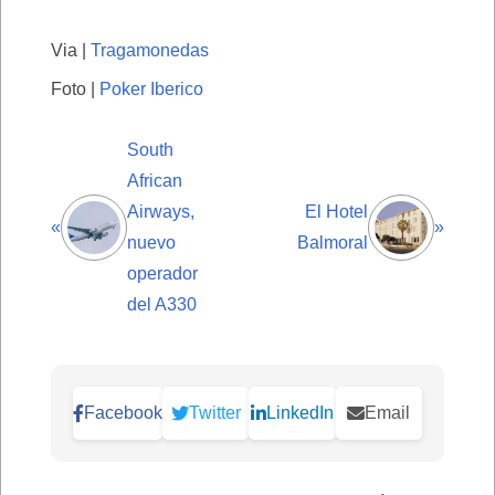
Via |
Tragamonedas
Foto |
Poker Iberico
South
African
Airways,
El Hotel
«
»
nuevo
Balmoral
operador
del A330
Facebook
Twitter
LinkedIn
Email