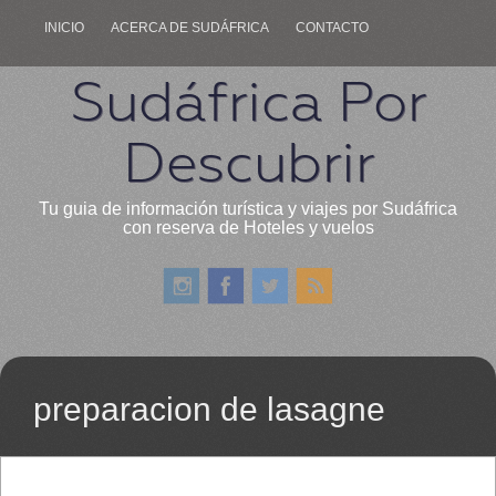
INICIO
ACERCA DE SUDÁFRICA
CONTACTO
Sudáfrica Por
Descubrir
Tu guia de información turística y viajes por Sudáfrica
con reserva de Hoteles y vuelos
preparacion de lasagne