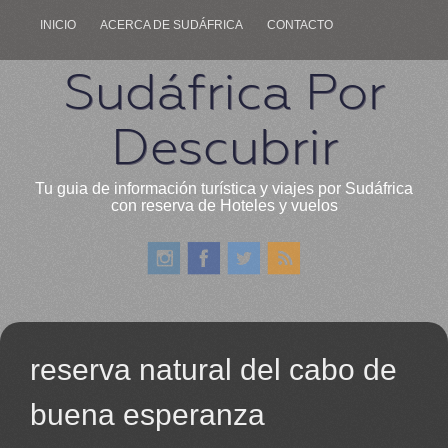
INICIO
ACERCA DE SUDÁFRICA
CONTACTO
Sudáfrica Por
Descubrir
Tu guia de información turística y viajes por Sudáfrica
con reserva de Hoteles y vuelos
reserva natural del cabo de
buena esperanza