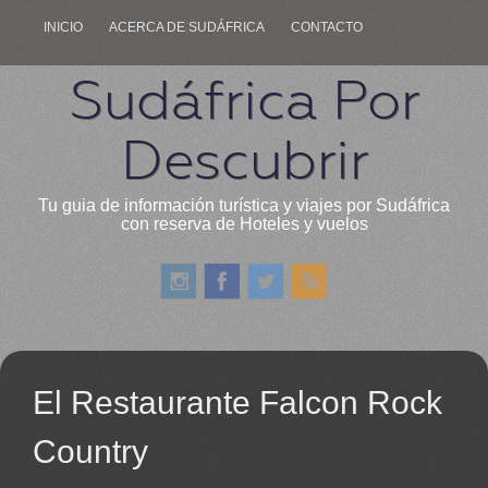
INICIO
ACERCA DE SUDÁFRICA
CONTACTO
Sudáfrica Por
Descubrir
Tu guia de información turística y viajes por Sudáfrica
con reserva de Hoteles y vuelos
El Restaurante Falcon Rock
Country