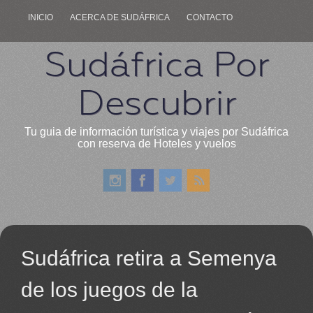
INICIO
ACERCA DE SUDÁFRICA
CONTACTO
Sudáfrica Por
Descubrir
Tu guia de información turística y viajes por Sudáfrica
con reserva de Hoteles y vuelos
Sudáfrica retira a Semenya
de los juegos de la