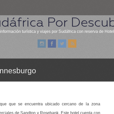
dáfrica Por Descub
información turística y viajes por Sudáfrica con reserva de Hote
annesburgo
ique que se encuentra ubicado cercano de la zona
merciales de Sandton y Rosebank. Este hotel cuenta con