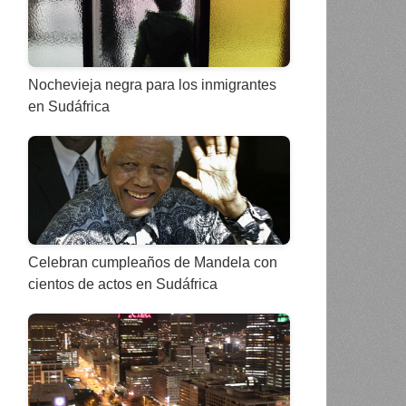
Nochevieja negra para los inmigrantes
en Sudáfrica
Celebran cumpleaños de Mandela con
cientos de actos en Sudáfrica