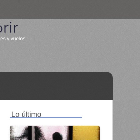
rir
les y vuelos
Lo último