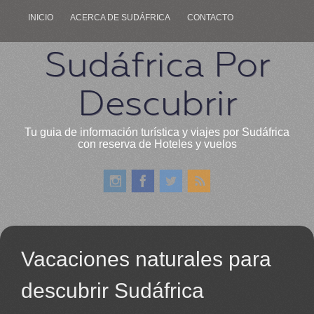
INICIO
ACERCA DE SUDÁFRICA
CONTACTO
Sudáfrica Por
Descubrir
Tu guia de información turística y viajes por Sudáfrica
con reserva de Hoteles y vuelos
Vacaciones naturales para
descubrir Sudáfrica