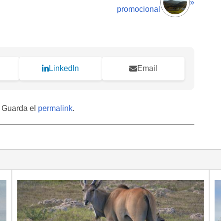
»
promocional
LinkedIn
Email
. Guarda el
permalink
.