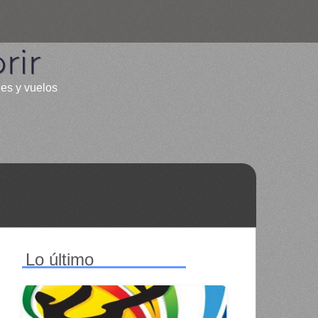
rir
les y vuelos
Lo último