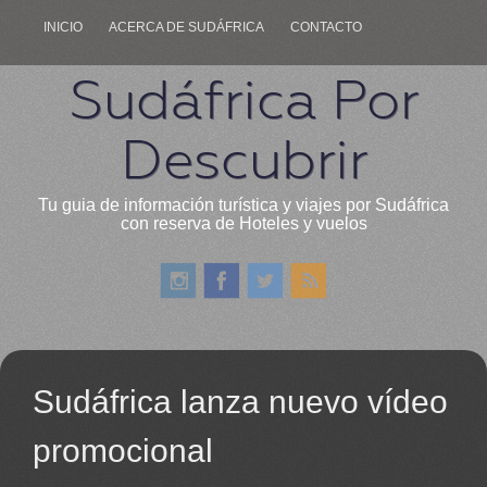
INICIO
ACERCA DE SUDÁFRICA
CONTACTO
Sudáfrica Por
Descubrir
Tu guia de información turística y viajes por Sudáfrica
con reserva de Hoteles y vuelos
Sudáfrica lanza nuevo vídeo
promocional