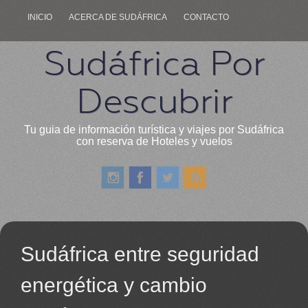
INICIO
ACERCA DE SUDÁFRICA
CONTACTO
Sudáfrica Por
Descubrir
Tu guia de información turística y viajes por Sudáfrica
con reserva de Hoteles y vuelos
Sudáfrica entre seguridad
energética y cambio